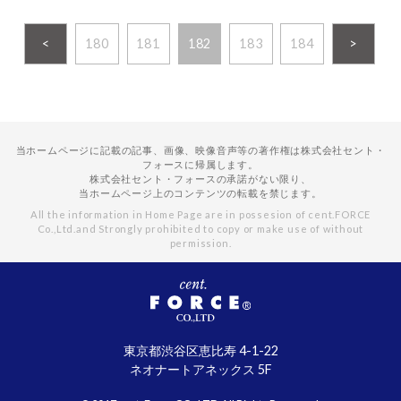
<
180
181
182
183
184
>
当ホームページに記載の記事、画像、映像音声等の著作権は株式会社セント・
フォースに帰属します。
株式会社セント・フォースの承諾がない限り、
当ホームページ上のコンテンツの転載を禁じます。
All the information in Home Page are in possesion of cent.FORCE
Co.,Ltd.
and Strongly prohibited to copy or make use of without
permission.
東京都渋谷区恵比寿 4-1-22
ネオナートアネックス 5F