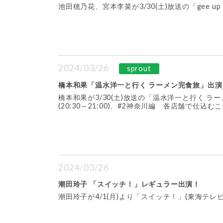
池田穂乃花、宮本李菜が3/30(土)放送の「gee up
2024/03/26
sprout
橋本和果「温水洋一と行く ラーメン完食旅」出演
橋本和果が3/30(土)放送の「温水洋一と行く ラー
(20:30～21:00)、#2神奈川編 各店舗で仕込
2024/03/26
潮田玲子 「スイッチ！」レギュラー出演！
潮田玲子が4/1(月)より「スイッチ！」(東海テ