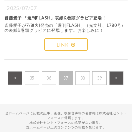
2025/07/07
皆藤愛子 「週刊FLASH」表紙&巻頭グラビア登場！
皆藤愛子が7/8(火)発売の「週刊FLASH」（光文社、1780号）
の表紙&巻頭グラビアに登場します。お楽しみに！
LINK
<
35
36
37
38
39
>
当ホームページに記載の記事、画像、映像音声等の著作権は株式会社セント・
フォースに帰属します。
株式会社セント・フォースの承諾がない限り、
当ホームページ上のコンテンツの転載を禁じます。