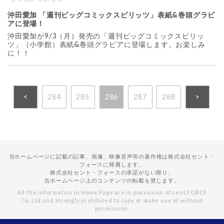
沖田愛加 「週刊ビッグコミックスピリッツ」表紙&巻頭グラビ
アに登場！
沖田愛加が9/3（月）発売の「週刊ビッグコミックスピリッ
ツ」（小学館）表紙&巻頭グラビアに登場します。お楽しみ
に！！
<
284
285
286
287
288
>
当ホームページに記載の記事、画像、映像音声等の著作権は株式会社セント・
フォースに帰属します。
株式会社セント・フォースの承諾がない限り、
当ホームページ上のコンテンツの転載を禁じます。
All the information in Home Page are in possesion of cent.FORCE
Co.,Ltd.
and Strongly prohibited to copy or make use of without
permission.