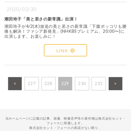
2020/03/30
潮田玲子「美と若さの新常識」出演！
潮田玲子が4/2(木)放送の美と若さの新常識「下腹ポッコリも腰
痛も解決！ファシア新発見」(NHKBSプレミアム、20:00〜)に
出演します。お楽しみに！
LINK
<
227
228
229
230
231
>
当ホームページに記載の記事、画像、映像音声等の著作権は株式会社セント・
フォースに帰属します。
株式会社セント・フォースの承諾がない限り、