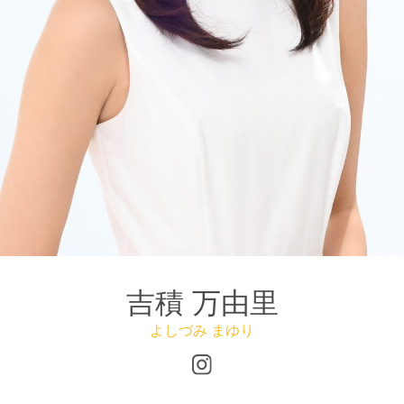
吉積 万由里
よしづみ まゆり