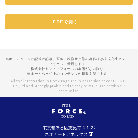
PDFで開く
当ホームページに記載の記事、画像、映像音声等の著作権は株式会社セント・
フォースに帰属します。
株式会社セント・フォースの承諾がない限り、
当ホームページ上のコンテンツの転載を禁じます。
All the information in Home Page are in possesion of cent.FORCE
Co.,Ltd.
and Strongly prohibited to copy or make use of without
permission.
東京都渋谷区恵比寿 4-1-22
ネオナートアネックス 5F