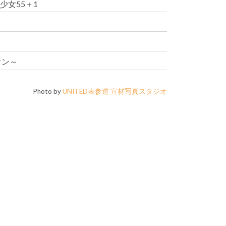
少女55＋1
オン～
Photo by
UNITED表参道 宣材写真スタジオ