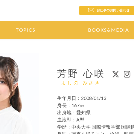
お仕事のお問い合わせ
TOPICS
BOOKS&MEDIA
芳野 心咲
よしの みさき
生年月日：
2008/01/13
身長：
167㎝
出身地：
愛知県
血液型：
A型
学歴：
中央大学 国際情報学部 国際
趣味：
写真を撮ること、旅行、映画