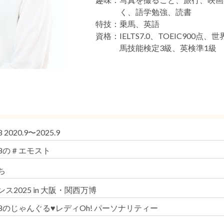
く、語学勉強、読書
特技：
乗馬、英語
資格：
IELTS7.0、TOEIC900点
馬技能検定3級、英検準1級
 2020.9〜2025.9
48の＃エモスト
ち
ス2025 in 大阪・関西万博
48のじゃんぐる♥レディOh! パーソナリティー