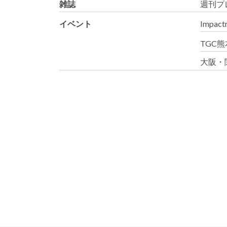
雑誌
週刊プ
イベント
Impactn
TGC熊本
大阪・