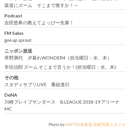
坂道にズーム そこまで推すか！～
Podcast
吉田悠希の教えてよっぴー先輩！
FM Salus
gee up sprout
ニッポン放送
草野満代 夕暮れWONDER4（担当曜日：水、木）
辛坊治郎 ズーム そこまで言うか！(担当曜日：水、木)
その他
スタディサプリLIVE 番組進行
DeNA
川崎ブレイブサンダース B.LEAGUE 2018-19 アリーナ
MC
Photo by
UNITED表参道 宣材写真スタジオ