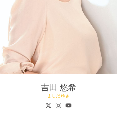
吉田 悠希
よしだ ゆき