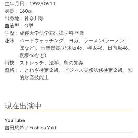
生年月日：
1992/09/14
身長：
160㎝
出身地：
神奈川県
血液型：
O型
学歴：
成蹊大学法学部法律学科 卒業
趣味：
バードウォッチング、ヨガ、ラーメン(ラーメン二
郎など)、音楽鑑賞(乃木坂46、欅坂46、日向坂46、
櫻坂46など)
特技：
ストレッチ、法学、鳥の知識
資格：
ことわざ検定２級、ビジネス実務法務検定２級、知
的財産技能士
現在出演中
YouTube
吉田悠希／Yoshida Yuki