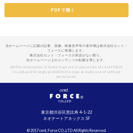
PDFで開く
当ホームページに記載の記事、画像、映像音声等の著作権は株式会社セント・
フォースに帰属します。
株式会社セント・フォースの承諾がない限り、
当ホームページ上のコンテンツの転載を禁じます。
All the information in Home Page are in possesion of cent.FORCE
Co.,Ltd.
and Strongly prohibited to copy or make use of without
permission.
東京都渋谷区恵比寿 4-1-22
ネオナートアネックス 5F
© 2017 cent. Force CO.,LTD All Rights Reserved.