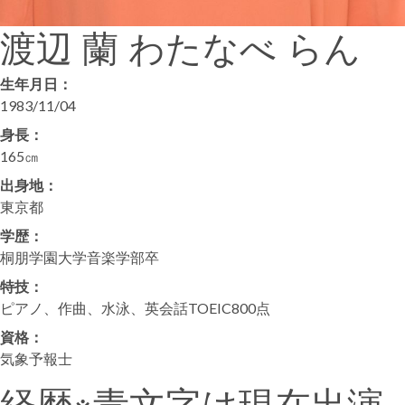
渡辺 蘭
わたなべ らん
生年月日：
1983/11/04
身長：
165㎝
出身地：
東京都
学歴：
桐朋学園大学音楽学部卒
特技：
ピアノ、作曲、水泳、英会話TOEIC800点
資格：
気象予報士
経歴
※青文字は現在出演