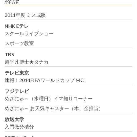
経歴
2011年度 ミス成蹊
NHK Eテレ
スクールライブショー
スポーツ教室
TBS
超平凡博士★タナカ
テレビ東京
速報！2014FIFAワールドカップ MC
フジテレビ
めざにゅ～（水曜日）イマ知りコーナー
めざにゅ～ お天気キャスター（木、金担当）
放送大学
入門微分積分