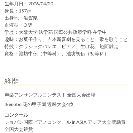
生年月日：
2006/04/20
身長：
157㎝
出身地：
滋賀県
血液型：
O型
学歴：
大阪大学 法学部 国際公共政策学科 在学中
趣味：
お菓子作り、吉本新喜劇を見ること、歌を歌うこと
特技：
クラシックバレエ、ピアノ、生け花、短距離走
資格：
池坊中伝（中等科）、池坊初伝（初等科）
経歴
声楽アンサンブルコンテスト 全国大会出場
Ikenobo 花の甲子園 近畿大会4位
コンクール
ショパン国際ピアノコンクール in ASIA アジア大会奨励賞
全国大会銀賞