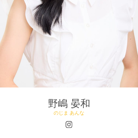
野嶋 晏和
のじま あんな