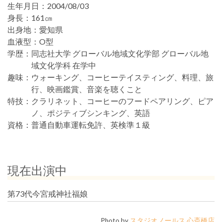
生年月日：
2004/08/03
身長：
161㎝
出身地：
愛知県
血液型：
O型
学歴：
同志社大学 グローバル地域文化学部 グローバル地
域文化学科 在学中
趣味：
ウォーキング、コーヒーテイスティング、料理、旅
行、映画鑑賞、音楽を聴くこと
特技：
クラリネット、コーヒーのフードペアリング、ピア
ノ、ポジティブシンキング、英語
資格：
普通自動車運転免許、英検準１級
現在出演中
第73代今宮戒神社福娘
Photo by
スタジオノールス 心斎橋店