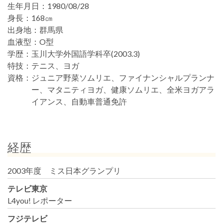
生年月日：
1980/08/28
身長：
168㎝
出身地：
群馬県
血液型：
O型
学歴：
玉川大学外国語学科卒(2003.3)
特技：
テニス、ヨガ
資格：
ジュニア野菜ソムリエ、ファイナンシャルプランナ
ー、マタニティヨガ、健康ソムリエ、全米ヨガアラ
イアンス、自動車普通免許
経歴
2003年度 ミス日本グランプリ
テレビ東京
L4you! レポーター
フジテレビ