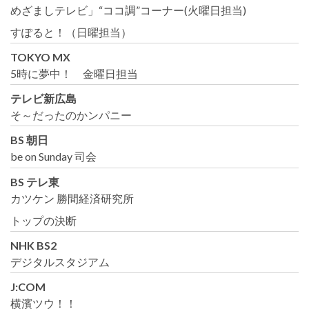
めざましテレビ」“ココ調”コーナー(火曜日担当)
すぽると！（日曜担当）
TOKYO MX
5時に夢中！ 金曜日担当
テレビ新広島
そ～だったのかンパニー
BS 朝日
be on Sunday 司会
BS テレ東
カツケン 勝間経済研究所
トップの決断
NHK BS2
デジタルスタジアム
J:COM
横濱ツウ！！