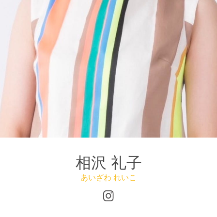
相沢 礼子
あいざわ れいこ